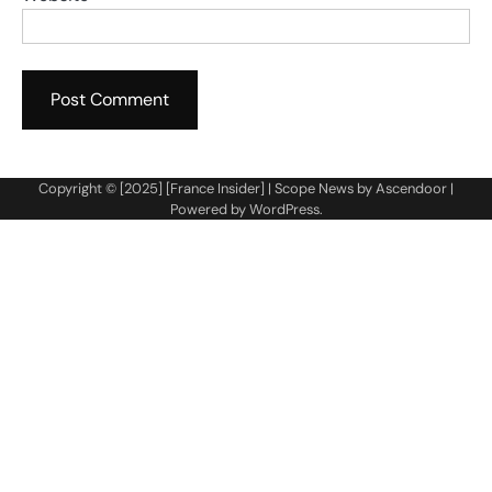
Copyright © [2025] [France Insider] | Scope News by
Ascendoor
|
Powered by
WordPress
.