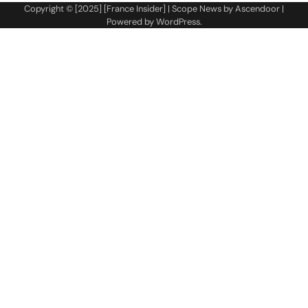
Copyright © [2025] [France Insider] | Scope News by
Ascendoor
|
Powered by
WordPress
.