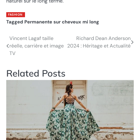
naturel sur le long terme.
FASHION
Tagged
Permanente sur cheveux mi long
Vincent Lagaf taille
Richard Dean Anderson
Post
réelle, carrière et image
2024 : Héritage et Actualité
navigation
TV
Related Posts