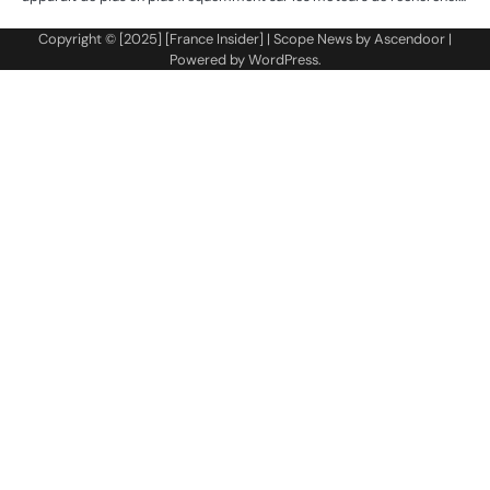
Copyright © [2025] [France Insider] | Scope News by
Ascendoor
|
Powered by
WordPress
.