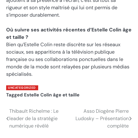
ajoutent à sa présence à l’écran, c’est surtout sa
rigueur et son style maîtrisé qui lui ont permis de
s’imposer durablement.
Où suivre ses activités récentes d’Estelle Colin âge
et taille ?
Bien qu’Estelle Colin reste discrète sur les réseaux
sociaux, ses apparitions à la télévision publique
française ou ses collaborations ponctuelles dans le
monde de la mode sont relayées par plusieurs médias
spécialisés.
UNCATEGORIZED
Tagged
Estelle Colin âge et taille
Thibault Richelme : Le
Asso Diogène Pierre
Post
leader de la stratégie
Ludosky – Présentation
navigation
numérique révélé
complète