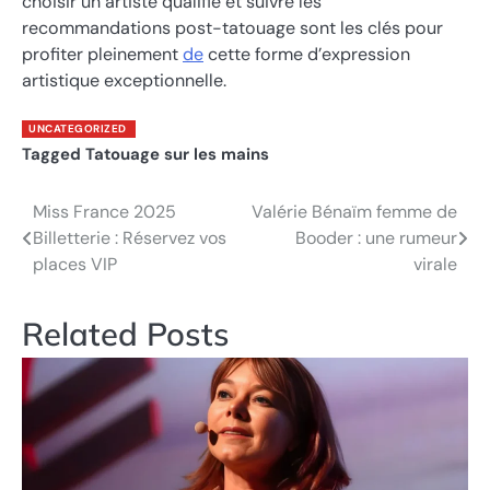
choisir un artiste qualifié et suivre les
recommandations post-tatouage sont les clés pour
profiter pleinement
de
cette forme d’expression
artistique exceptionnelle.
UNCATEGORIZED
Tagged
Tatouage sur les mains
Miss France 2025
Valérie Bénaïm femme de
Post
Billetterie : Réservez vos
Booder : une rumeur
navigation
places VIP
virale
Related Posts