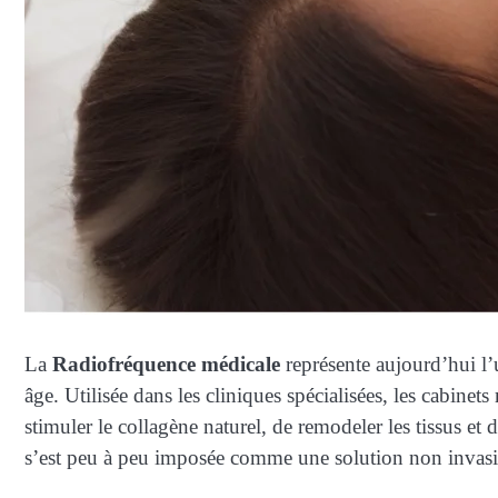
La
Radiofréquence médicale
représente aujourd’hui l’u
âge. Utilisée dans les cliniques spécialisées, les cabinet
stimuler le collagène naturel, de remodeler les tissus et
s’est peu à peu imposée comme une solution non invasive,