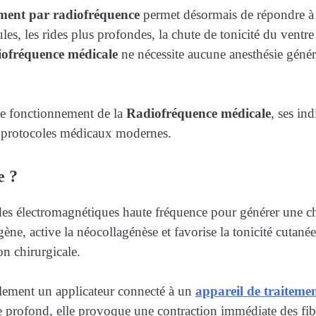
ement par radiofréquence
permet désormais de répondre à
ules, les rides plus profondes, la chute de tonicité du ventre
ofréquence médicale
ne nécessite aucune anesthésie généra
 le fonctionnement de la
Radiofréquence médicale
, ses ind
les protocoles médicaux modernes.
e ?
ndes électromagnétiques haute fréquence pour générer une cha
ne, active la néocollagénèse et favorise la tonicité cutanée.
on chirurgicale.
alement un applicateur connecté à un
appareil de traiteme
e profond, elle provoque une contraction immédiate des fibr