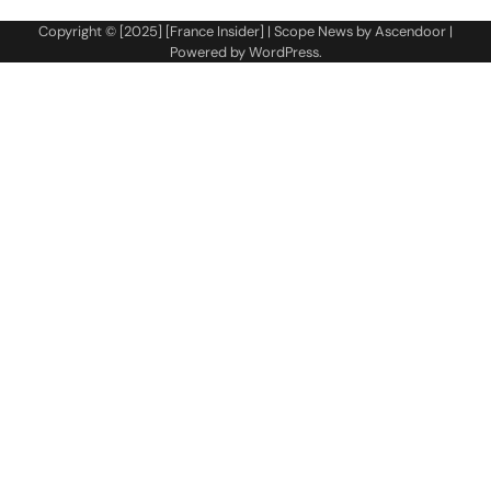
Copyright © [2025] [France Insider] | Scope News by
Ascendoor
|
Powered by
WordPress
.