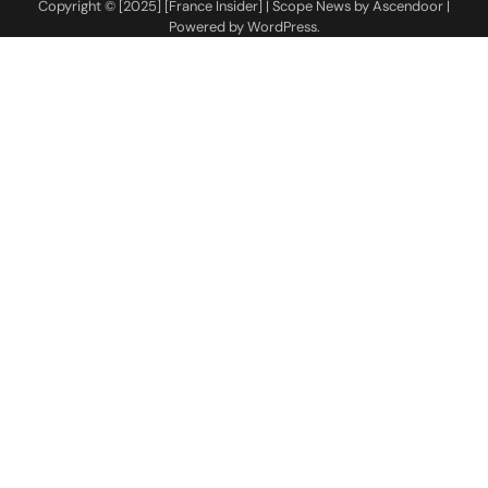
Copyright © [2025] [France Insider] | Scope News by
Ascendoor
|
Powered by
WordPress
.