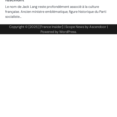
Le nom de Jack Lang reste profondément associé à la culture
française. Ancien ministre emblématique, figure historique du Parti
socialiste…
Copyright © [2025] [France Insider] | Scope News by
Ascendoor
|
Powered by
WordPress
.