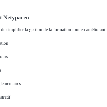
et Netypareo
 de simplifier la gestion de la formation tout en améliorant
ation
cours
s
glementaires
tratif